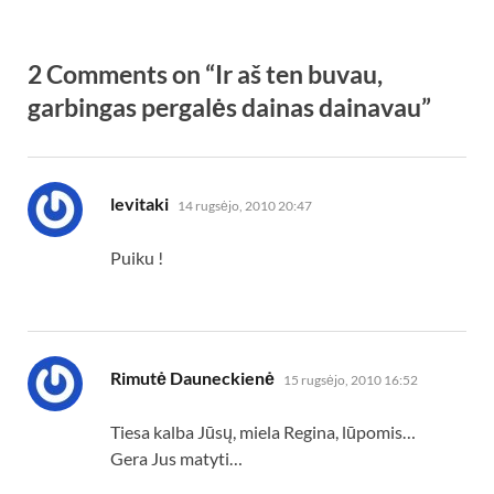
2 Comments on “Ir aš ten buvau,
garbingas pergalės dainas dainavau”
parašė:
levitaki
14 rugsėjo, 2010 20:47
Puiku !
parašė:
Rimutė Dauneckienė
15 rugsėjo, 2010 16:52
Tiesa kalba Jūsų, miela Regina, lūpomis…
Gera Jus matyti…