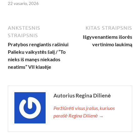
22 vasario, 2026
ANKSTESNIS
KITAS STRAIPSNIS
STRAIPSNIS
Išgyvenantiems išorės
Pratybos rengiantis rašiniui
vertinimo laukimą
Palieku vaikystės šalį / “To
nieks iš manęs niekados
neatims” VII klasėje
Autorius Regina Dilienė
Peržiūrėti visus įrašus, kuriuos
parašė Regina Dilienė →