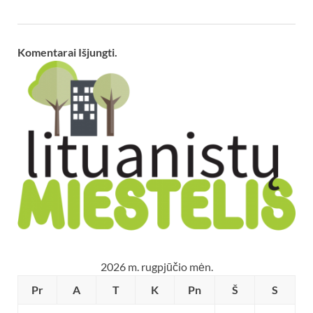
Komentarai Išjungti.
2026 m. rugpjūčio mėn.
Pr
A
T
K
Pn
Š
S