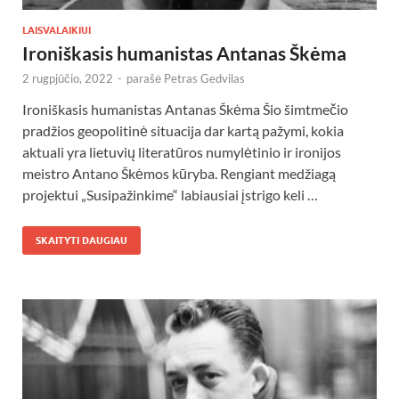
LAISVALAIKIUI
Ironiškasis humanistas Antanas Škėma
2 rugpjūčio, 2022
-
parašė
Petras Gedvilas
Ironiškasis humanistas Antanas Škėma Šio šimtmečio
pradžios geopolitinė situacija dar kartą pažymi, kokia
aktuali yra lietuvių literatūros numylėtinio ir ironijos
meistro Antano Škėmos kūryba. Rengiant medžiagą
projektui „Susipažinkime“ labiausiai įstrigo keli …
SKAITYTI DAUGIAU