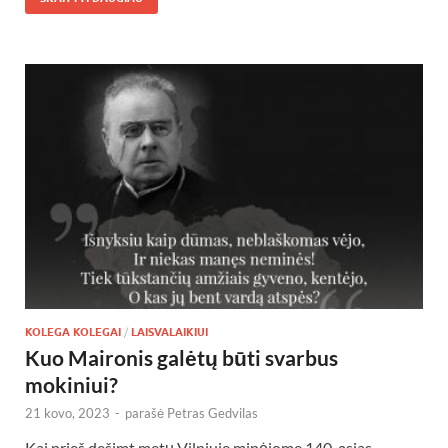
KOLEGA KOLEGAI
/
LAISVALAIKIUI
Kuo Maironis galėtų būti svarbus
mokiniui?
21 kovo, 2023
-
parašė
Petras Gedvilas
Kai prieš dešimt metų Vilniuje minėjome 140-ąsias