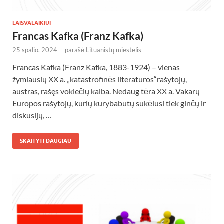
LAISVALAIKIUI
Francas Kafka (Franz Kafka)
25 spalio, 2024
-
parašė
Lituanistų miestelis
Francas Kafka (Franz Kafka, 1883-1924) – vienas
žymiausių XX a. „katastrofinės literatūros“rašytojų,
austras, rašęs vokiečių kalba. Nedaug tėra XX a. Vakarų
Europos rašytojų, kurių kūrybabūtų sukėlusi tiek ginčų ir
diskusijų, …
SKAITYTI DAUGIAU