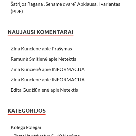
Šatrijos Ragana „Sename dvare“ Apklausa. I variantas
(PDF)
NAUJAUSI KOMENTARAI
Zina Kuncienė
apie
Prašymas
Ramunė Šmitienė
apie
Netektis
Zina Kuncienė
apie
INFORMACIJA
Zina Kuncienė
apie
INFORMACIJA
Edita Gudžiūnienė
apie
Netektis
KATEGORIJOS
Kolega kolegai
Testai ir užduotys 5- 10 klasėms