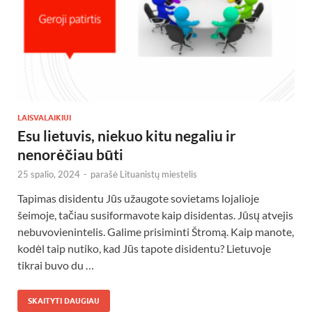
LAISVALAIKIUI
Esu lietuvis, niekuo kitu negaliu ir
nenorėčiau būti
25 spalio, 2024
-
parašė
Lituanistų miestelis
Tapimas disidentu Jūs užaugote sovietams lojalioje
šeimoje, tačiau susiformavote kaip disidentas. Jūsų atvejis
nebuvovienintelis. Galime prisiminti Štromą. Kaip manote,
kodėl taip nutiko, kad Jūs tapote disidentu? Lietuvoje
tikrai buvo du …
SKAITYTI DAUGIAU