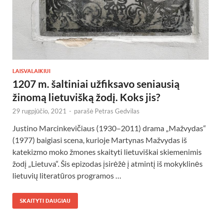
LAISVALAIKIUI
1207 m. šaltiniai užfiksavo seniausią
žinomą lietuvišką žodį. Koks jis?
29 rugpjūčio, 2021
-
parašė
Petras Gedvilas
Justino Marcinkevičiaus (1930–2011) drama „Mažvydas“
(1977) baigiasi scena, kurioje Martynas Mažvydas iš
katekizmo moko žmones skaityti lietuviškai skiemenimis
žodį „Lietuva“. Šis epizodas įsirėžė į atmintį iš mokyklinės
lietuvių literatūros programos …
SKAITYTI DAUGIAU