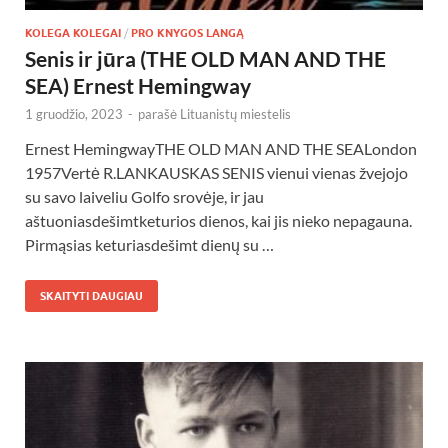
KOLEGA KOLEGAI
/
PRO KNYGOS LANGĄ
Senis ir jūra (THE OLD MAN AND THE
SEA) Ernest Hemingway
1 gruodžio, 2023
-
parašė
Lituanistų miestelis
Ernest HemingwayTHE OLD MAN AND THE SEALondon
1957Vertė R.LANKAUSKAS SENIS vienui vienas žvejojo
su savo laiveliu Golfo srovėje, ir jau
aštuoniasdešimtketurios dienos, kai jis nieko nepagauna.
Pirmąsias keturiasdešimt dienų su …
SKAITYTI DAUGIAU