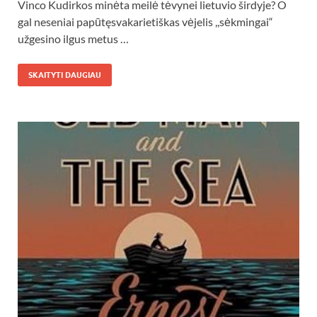
Vinco Kudirkos minėta meilė tėvynei lietuvio širdyje? O
gal neseniai papūtęsvakarietiškas vėjelis ,,sėkmingai“
užgesino ilgus metus …
SKAITYTI DAUGIAU