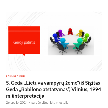
LAISVALAIKIUI
S. Geda ,,Lietuva vampyrų žeme“(iš Sigitas
Geda ,,Babilono atstatymas“, Vilnius, 1994
m.)interpretacija
26 spalio, 2024
-
parašė
Lituanistų miestelis