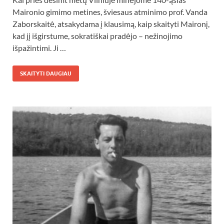
Maironio gimimo metines, šviesaus atminimo prof. Vanda
Zaborskaitė, atsakydama į klausimą, kaip skaityti Maironį,
kad jį išgirstume, sokratiškai pradėjo – nežinojimo
išpažintimi. Ji …
SKAITYTI DAUGIAU