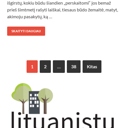
išgirstų, kokiu būdu šiandien „perskaitomi“ jos bemaž
prieš šimtmetį rašyti laiškai, tiesaus būdo žemaitė, matyt,
akimoju pasakytų, ką …
SKAITYTI DAUGIAU
1
2
…
38
Kitas