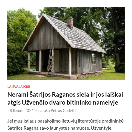
LAISVALAIKIUI
Nerami Šatrijos Raganos siela ir jos laiškai
atgis Užvenčio dvaro bitininko namelyje
28 liepos, 2021
-
parašė
Petras Gedvilas
Jei muzikalaus pasakojimo lietuvių literatūroje pradininkė
Šatrijos Ragana savo jaunystės namuose, Užventyje,