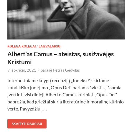
KOLEGA KOLEGAI
/
LAISVALAIKIUI
Albert’as Camus – ateistas, susižavėjęs
Kristumi
9 lapkričio, 2021
-
parašė
Petras Gedvilas
Internetiniame knygų recenzijų „Indekse“, skirtame
katalikiško judėjimo „Opus Dei“ nariams šviestis, išsamiai
įvertinti visi didieji Albert’o Camus kūriniai. „Opus Dei“
pabrėžia, kad griežtai skiria literatūrinę ir moralinę kūrinio
vertę. Pavyzdžiui, …
SKAITYTI DAUGIAU