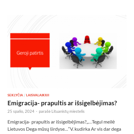
SEKLYČIA
/
LAISVALAIKIUI
Emigracija- prapultis ar išsigelbėjimas?
25 spalio, 2024
-
parašė
Lituanistų miestelis
Emigracija- prapultis ar išsigelbėjimas?,,…Tegul meilė
Lietuvos Dega mūsų širdyse…“V. kudirka Ar vis dar dega