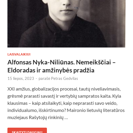
LAISVALAIKIUI
Alfonsas Nyka-Niliūnas. Nemeikščiai –
Eldoradas ir amžinybės pradžia
15 liepos, 2023
-
parašė
Petras Gedvilas
XXI amžius, globalizacijos procesai, tautų niveliavimasis,
grėsmė prarasti savastį ir vertybių sampratos kaita. Kyla
klausimas – kaip atsilaikyti, kaip neprarasti savo veido,
individualumo, išskirtinumo? Maironio lietuvių literatūros
muziejaus Rašytojų rinkinių …
SKAITYTI DAUGIAU