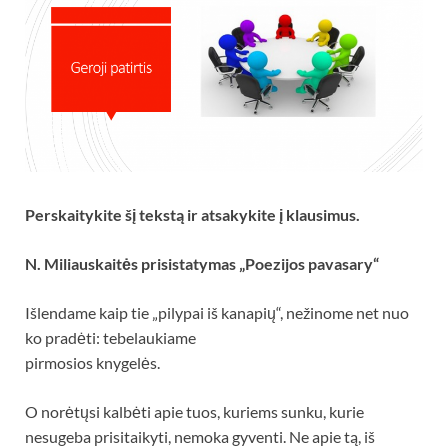
Perskaitykite šį tekstą ir atsakykite į klausimus.
N. Miliauskaitės prisistatymas „Poezijos pavasary“
Išlendame kaip tie „pilypai iš kanapių“, nežinome net nuo
ko pradėti: tebelaukiame
pirmosios knygelės.
O norėtųsi kalbėti apie tuos, kuriems sunku, kurie
nesugeba prisitaikyti, nemoka gyventi. Ne apie tą, iš