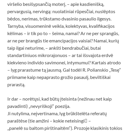
viršelio besišypsančią moterį, – apie kasdienišką,
pervargusią, nervingą: nuolatiniai rūpesčiai, nuslėptos
bėdos, nerimas, trūkstamo dvasinio pasaulio ilgesys.
Tarnyba, visuomeninė veikla, kolektyvas, kvalifikacijos
kėlimas – ir tik po to – šeima, namai? Ar ne per sprangūs,
ar ne per brangūs tie emancipacijos vaisiai? Namai, kurių
taip ilgai neturime, – ankšti bendrabučiai, butai
standartiniuos mikrorajonuos – ar tai išsvajota erdvė
kiekvieno individo savimonei, intymumui? Kartais atrodo
– lyg prarastume tą jausmą. Gal todėl R. Polianskio „Tesę“
priimame kaip nepaprasto grožio pasaulį, beviltiškai
prarastą.
Ir dar – norėtųsi, kad būtų įteisinta (nežinau net kaip
pavadinti) „nevyriškoji“ poezija.
Ji nutylima, neįvertinama, lyg brūkštelėta referatų
paraštėse (tie amžini – kokie neteisingi –
„panelė su baltom pirštinaitėm“). Prozoje klasikinis tokios