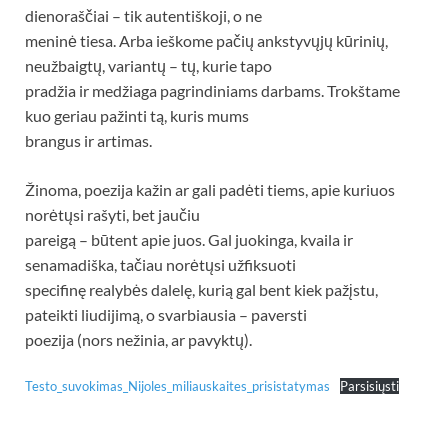
dienoraščiai – tik autentiškoji, o ne
meninė tiesa. Arba ieškome pačių ankstyvųjų kūrinių,
neužbaigtų, variantų – tų, kurie tapo
pradžia ir medžiaga pagrindiniams darbams. Trokštame
kuo geriau pažinti tą, kuris mums
brangus ir artimas.
Žinoma, poezija kažin ar gali padėti tiems, apie kuriuos
norėtųsi rašyti, bet jaučiu
pareigą – būtent apie juos. Gal juokinga, kvaila ir
senamadiška, tačiau norėtųsi užfiksuoti
specifinę realybės dalelę, kurią gal bent kiek pažįstu,
pateikti liudijimą, o svarbiausia – paversti
poezija (nors nežinia, ar pavyktų).
Testo_suvokimas_Nijoles_miliauskaites_prisistatymas
Parsisiųsti