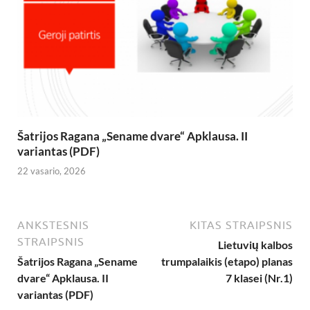
Šatrijos Ragana „Sename dvare“ Apklausa. II
variantas (PDF)
22 vasario, 2026
ANKSTESNIS
KITAS STRAIPSNIS
STRAIPSNIS
Lietuvių kalbos
Šatrijos Ragana „Sename
trumpalaikis (etapo) planas
dvare“ Apklausa. II
7 klasei (Nr.1)
variantas (PDF)