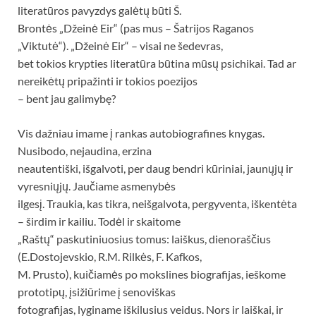
literatūros pavyzdys galėtų būti Š.
Brontės „Džeinė Eir“ (pas mus – Šatrijos Raganos
„Viktutė“). „Džeinė Eir“ – visai ne šedevras,
bet tokios krypties literatūra būtina mūsų psichikai. Tad ar
nereikėtų pripažinti ir tokios poezijos
– bent jau galimybę?
Vis dažniau imame į rankas autobiografines knygas.
Nusibodo, nejaudina, erzina
neautentiški, išgalvoti, per daug bendri kūriniai, jaunųjų ir
vyresniųjų. Jaučiame asmenybės
ilgesį. Traukia, kas tikra, neišgalvota, pergyventa, iškentėta
– širdim ir kailiu. Todėl ir skaitome
„Raštų“ paskutiniuosius tomus: laiškus, dienoraščius
(E.Dostojevskio, R.M. Rilkės, F. Kafkos,
M. Prusto), kuičiamės po mokslines biografijas, ieškome
prototipų, įsižiūrime į senoviškas
fotografijas, lyginame iškilusius veidus. Nors ir laiškai, ir