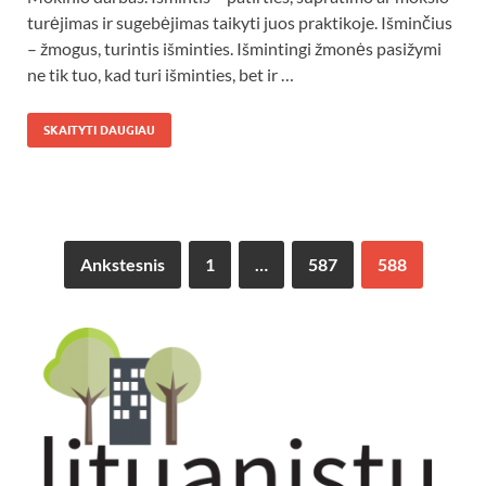
turėjimas ir sugebėjimas taikyti juos praktikoje. Išminčius
– žmogus, turintis išminties. Išmintingi žmonės pasižymi
ne tik tuo, kad turi išminties, bet ir …
SKAITYTI DAUGIAU
Ankstesnis
1
…
587
588