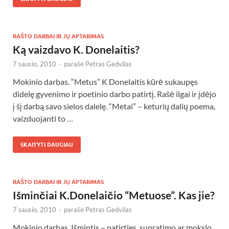
RAŠTO DARBAI IR JŲ APTARIMAS
Ką vaizdavo K. Donelaitis?
7 sausio, 2010
-
parašė
Petras Gedvilas
Mokinio darbas. “Metus” K Donelaitis kūrė sukaupęs
didelę gyvenimo ir poetinio darbo patirtį. Rašė ilgai ir įdėjo
į šį darbą savo sielos dalelę. “Metai” – keturių dalių poema,
vaizduojanti to …
SKAITYTI DAUGIAU
RAŠTO DARBAI IR JŲ APTARIMAS
Išminčiai K.Donelaičio “Metuose”. Kas jie?
7 sausio, 2010
-
parašė
Petras Gedvilas
Mokinio darbas. Išmintis – patirties, supratimo ar mokslo