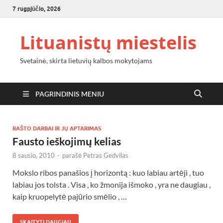
7 rugpjūčio, 2026
Lituanistų miestelis
Svetainė, skirta lietuvių kalbos mokytojams
PAGRINDINIS MENIU
RAŠTO DARBAI IR JŲ APTARIMAS
Fausto ieškojimų kelias
8 sausio, 2010
-
parašė
Petras Gedvilas
Mokslo ribos panašios į horizontą : kuo labiau artėji , tuo
labiau jos tolsta . Visa , ko žmonija išmoko , yra ne daugiau ,
kaip kruopelytė pajūrio smėlio , …
SKAITYTI DAUGIAU