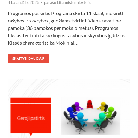
4 balandžio, 2025
-
parašė
Lituanistų miestelis
Programos paskirtis Programa skirta 11 klasių mokinių
rašybos ir skyrybos įgūdžiams tvirtinti.Viena savaitinė
pamoka (36 pamokos per mokslo metus). Programos
tikslas Tvirtinti taisyklingos rašybos ir skyrybos įgūdžius.
Klasės charakteristika Mokiniai, …
SKAITYTI DAUGIAU