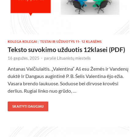
KOLEGA KOLEGAI
/
TESTAI IR UŽDUOTYS 11- 12 KLASĖMS
Teksto suvokimo užduotis 12klasei (PDF)
16 gegužės, 2025
-
parašė
Lituanistų miestelis
Antanas Vaičiulaitis. „Valentina“ Aš esu Žemės ir Vandenų
duktė Ir Dangaus augintinė P. B. Šelis Valentina ėjo ežia.
Vasara brendo laukuose. Soduose bei dirvose krovėsi
derlius. Rugiai linko nuo grūdo, …
SKAITYTI DAUGIAU