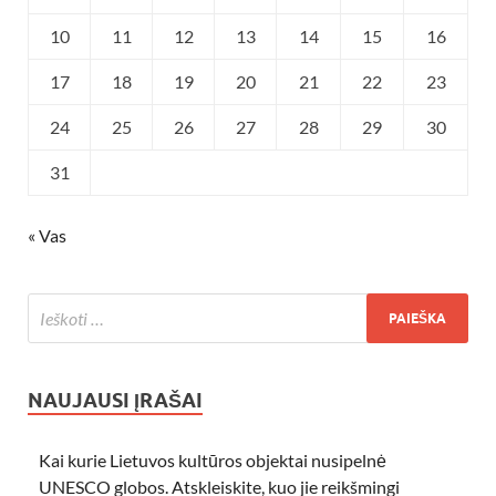
10
11
12
13
14
15
16
17
18
19
20
21
22
23
24
25
26
27
28
29
30
31
« Vas
NAUJAUSI ĮRAŠAI
Kai kurie Lietuvos kultūros objektai nusipelnė
UNESCO globos. Atskleiskite, kuo jie reikšmingi