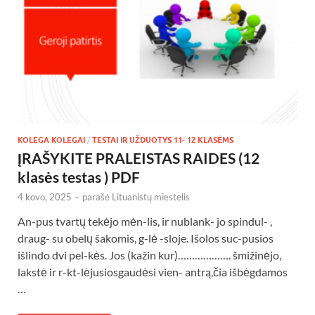
KOLEGA KOLEGAI
/
TESTAI IR UŽDUOTYS 11- 12 KLASĖMS
ĮRAŠYKITE PRALEISTAS RAIDES (12
klasės testas ) PDF
4 kovo, 2025
-
parašė
Lituanistų miestelis
An-pus tvartų tekėjo mėn-lis, ir nublank- jo spindul- ,
draug- su obelų šakomis, g-lė -sloje. Išolos suc-pusios
išlindo dvi pel-kės. Jos (kažin kur)………………. šmižinėjo,
lakstė ir r-kt-lėjusiosgaudėsi vien- antrą,čia išbėgdamos
…