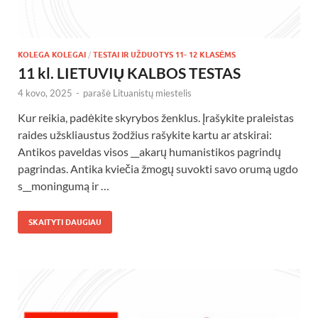
KOLEGA KOLEGAI
/
TESTAI IR UŽDUOTYS 11- 12 KLASĖMS
11 kl. LIETUVIŲ KALBOS TESTAS
4 kovo, 2025
-
parašė
Lituanistų miestelis
Kur reikia, padėkite skyrybos ženklus. Įrašykite praleistas
raides užskliaustus žodžius rašykite kartu ar atskirai:
Antikos paveldas visos __akarų humanistikos pagrindų
pagrindas. Antika kviečia žmogų suvokti savo orumą ugdo
s__moningumą ir …
SKAITYTI DAUGIAU