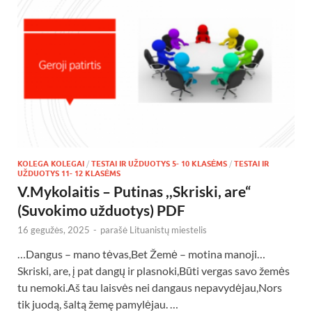
KOLEGA KOLEGAI
/
TESTAI IR UŽDUOTYS 5- 10 KLASĖMS
/
TESTAI IR
UŽDUOTYS 11- 12 KLASĖMS
V.Mykolaitis – Putinas ,,Skriski, are“
(Suvokimo užduotys) PDF
16 gegužės, 2025
-
parašė
Lituanistų miestelis
…Dangus – mano tėvas,Bet Žemė – motina manoji…
Skriski, are, į pat dangų ir plasnoki,Būti vergas savo žemės
tu nemoki.Aš tau laisvės nei dangaus nepavydėjau,Nors
tik juodą, šaltą žemę pamylėjau. …