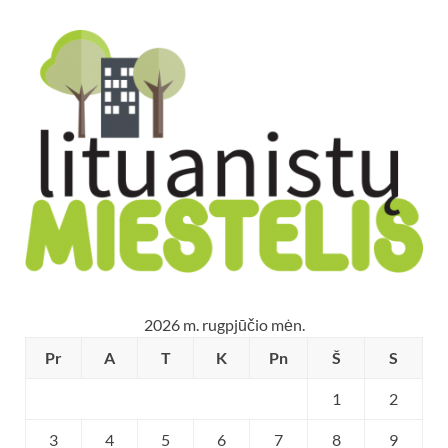
2026 m. rugpjūčio mėn.
Pr
A
T
K
Pn
Š
S
1
2
3
4
5
6
7
8
9