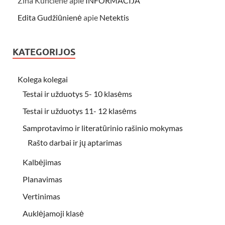
Zina Kuncienė
apie
INFORMACIJA
Edita Gudžiūnienė
apie
Netektis
KATEGORIJOS
Kolega kolegai
Testai ir užduotys 5- 10 klasėms
Testai ir užduotys 11- 12 klasėms
Samprotavimo ir literatūrinio rašinio mokymas
Rašto darbai ir jų aptarimas
Kalbėjimas
Planavimas
Vertinimas
Auklėjamoji klasė