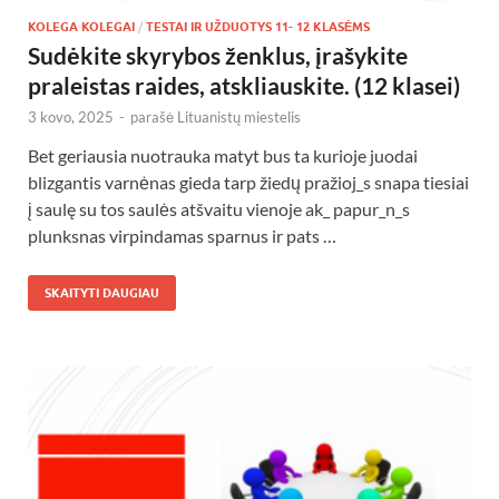
KOLEGA KOLEGAI
/
TESTAI IR UŽDUOTYS 11- 12 KLASĖMS
Sudėkite skyrybos ženklus, įrašykite
praleistas raides, atskliauskite. (12 klasei)
3 kovo, 2025
-
parašė
Lituanistų miestelis
Bet geriausia nuotrauka matyt bus ta kurioje juodai
blizgantis varnėnas gieda tarp žiedų pražioj_s snapa tiesiai
į saulę su tos saulės atšvaitu vienoje ak_ papur_n_s
plunksnas virpindamas sparnus ir pats …
SKAITYTI DAUGIAU