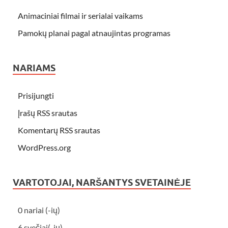
Animaciniai filmai ir serialai vaikams
Pamokų planai pagal atnaujintas programas
NARIAMS
Prisijungti
Įrašų RSS srautas
Komentarų RSS srautas
WordPress.org
VARTOTOJAI, NARŠANTYS SVETAINĖJE
0 nariai (-ių)
6 svečiai(-ių)