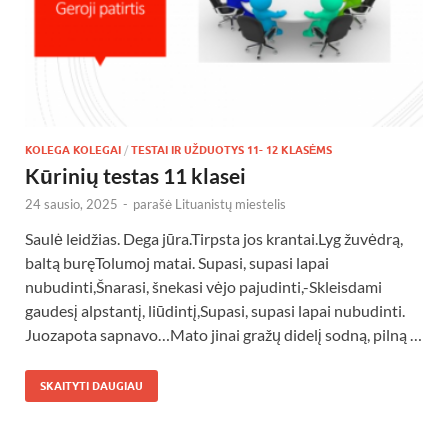
KOLEGA KOLEGAI
/
TESTAI IR UŽDUOTYS 11- 12 KLASĖMS
Kūrinių testas 11 klasei
24 sausio, 2025
-
parašė
Lituanistų miestelis
Saulė leidžias. Dega jūra.Tirpsta jos krantai.Lyg žuvėdrą,
baltą buręTolumoj matai. Supasi, supasi lapai
nubudinti,Šnarasi, šnekasi vėjo pajudinti,-Skleisdami
gaudesį alpstantį, liūdintį,Supasi, supasi lapai nubudinti.
Juozapota sapnavo…Mato jinai gražų didelį sodną, pilną …
SKAITYTI DAUGIAU