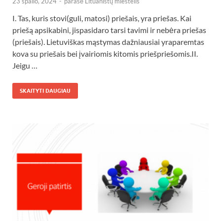
23 spalio, 2024
-
parašė
Lituanistų miestelis
I. Tas, kuris stovi(guli, matosi) priešais, yra priešas. Kai
priešą apsikabini, jispasidaro tarsi tavimi ir nebėra priešas
(priešais). Lietuviškas mąstymas dažniausiai yraparemtas
kova su priešais bei įvairiomis kitomis priešpriešomis.II.
Jeigu …
SKAITYTI DAUGIAU