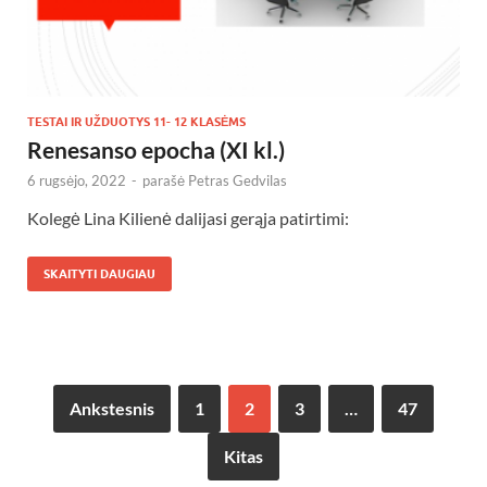
TESTAI IR UŽDUOTYS 11- 12 KLASĖMS
Renesanso epocha (XI kl.)
6 rugsėjo, 2022
-
parašė
Petras Gedvilas
Kolegė Lina Kilienė dalijasi gerąja patirtimi:
SKAITYTI DAUGIAU
Ankstesnis
1
2
3
…
47
Kitas