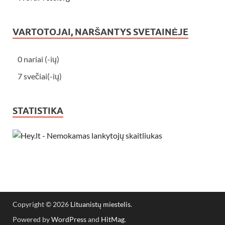
VARTOTOJAI, NARŠANTYS SVETAINĖJE
0 nariai (-ių)
7 svečiai(-ių)
STATISTIKA
Copyright © 2026
Lituanistų miestelis
.
Powered by
WordPress
and
HitMag
.