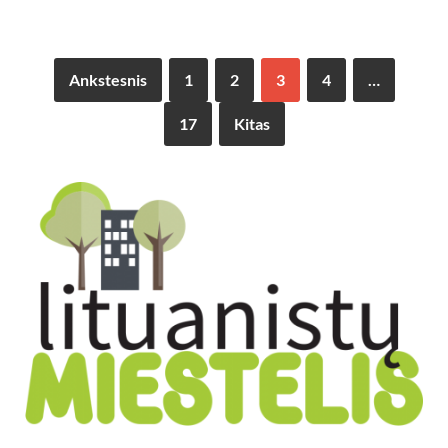
Ankstesnis
1
2
3
4
…
17
Kitas