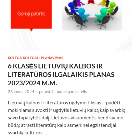
KOLEGA KOLEGAI
/
PLANAVIMAS
6 KLASĖS LIETUVIŲ KALBOS IR
LITERATŪROS ILGALAIKIS PLANAS
2023/2024 M.M.
26 kovo, 2024
-
parašė
Lituanistų miestelis
Lietuvių kalbos ir literatūros ugdymo tikslas – padėti
mokiniams suvokti ir ugdytis lietuvių kalbą kaip svarbią
savo tapatybės dalį, Lietuvos visuomenės bendravimo
būdą; atrasti literatūrą kaip asmeninei egzistencijai
svarbią kultūros …