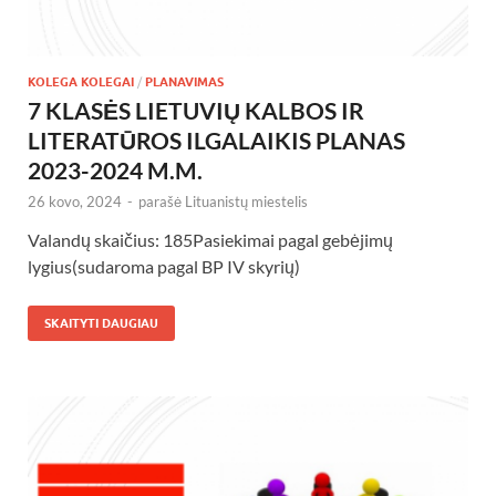
KOLEGA KOLEGAI
/
PLANAVIMAS
7 KLASĖS LIETUVIŲ KALBOS IR
LITERATŪROS ILGALAIKIS PLANAS
2023-2024 M.M.
26 kovo, 2024
-
parašė
Lituanistų miestelis
Valandų skaičius: 185Pasiekimai pagal gebėjimų
lygius(sudaroma pagal BP IV skyrių)
SKAITYTI DAUGIAU