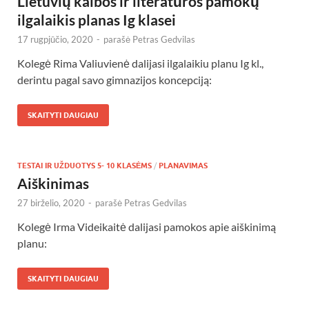
Lietuvių kalbos ir literatūros pamokų
ilgalaikis planas Ig klasei
17 rugpjūčio, 2020
-
parašė
Petras Gedvilas
Kolegė Rima Valiuvienė dalijasi ilgalaikiu planu Ig kl.,
derintu pagal savo gimnazijos koncepciją:
SKAITYTI DAUGIAU
TESTAI IR UŽDUOTYS 5- 10 KLASĖMS
/
PLANAVIMAS
Aiškinimas
27 birželio, 2020
-
parašė
Petras Gedvilas
Kolegė Irma Videikaitė dalijasi pamokos apie aiškinimą
planu:
SKAITYTI DAUGIAU